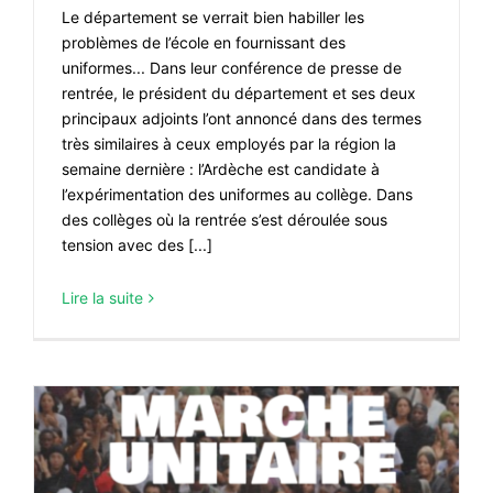
Le département se verrait bien habiller les
#VOS ÉLUES
problèmes de l’école en fournissant des
uniformes... Dans leur conférence de presse de
#FORMATION
rentrée, le président du département et ses deux
#COMMUNIQUÉS
principaux adjoints l’ont annoncé dans des termes
très similaires à ceux employés par la région la
#ÉLECTIONS
semaine dernière : l’Ardèche est candidate à
#MÉDIAS
l’expérimentation des uniformes au collège. Dans
des collèges où la rentrée s’est déroulée sous
#DÉBATS
tension avec des [...]
#PRESSE
Lire la suite
#ARCHIVES