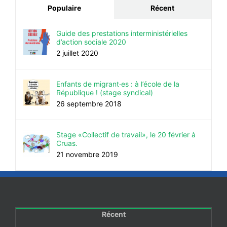
Populaire
Récent
Guide des prestations interministérielles
d’action sociale 2020
2 juillet 2020
Enfants de migrant·es : à l’école de la
République ! (stage syndical)
26 septembre 2018
Stage «Collectif de travail», le 20 février à
Cruas.
21 novembre 2019
Récent