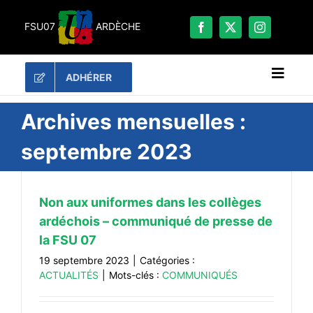
Passer
au
FSU07
ARDÈCHE
contenu
ADHÉRER
Naviga
à
bascu
RECHERCHER:
Archives mensuelles :
septembre 2023
LES UNES
#ACTUALITÉS
Non aux uniformes dans les collèges
LA FSU 07
ardéchois – communiqué de presse de
DOSSIERS
la FSU 07
PUBLICATIONS
19 septembre 2023
|
Catégories :
ACTUALITÉS
|
Mots-clés :
COMMUNIQUÉS
CONTACT
#ACTIONS