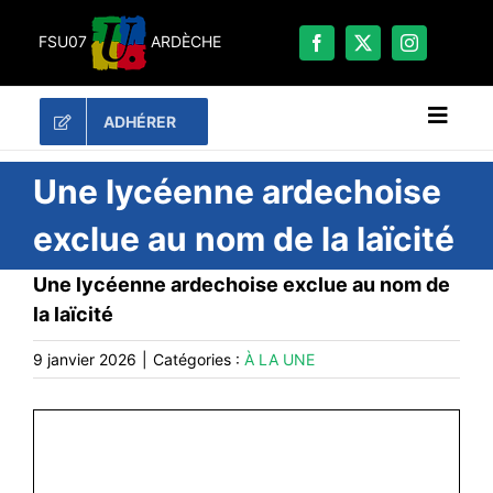
Passer
au
FSU07
ARDÈCHE
contenu
ADHÉRER
Naviga
à
bascu
RECHERCHER:
Une lycéenne ardechoise
exclue au nom de la laïcité
LES UNES
Une lycéenne ardechoise exclue au nom de
#ACTUALITÉS
la laïcité
LA FSU 07
9 janvier 2026
|
Catégories :
À LA UNE
DOSSIERS
PUBLICATIONS
CONTACT
#ACTIONS