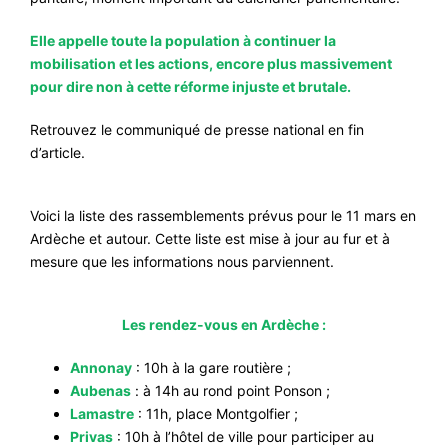
#VOS ÉLUES
Elle appelle toute la population à continuer la
#FORMATION
mobilisation et les actions, encore plus massivement
pour dire non à cette réforme injuste et brutale.
#COMMUNIQUÉS
Retrouvez le communiqué de presse national en fin
#ÉLECTIONS
d’article.
#MÉDIAS
#DÉBATS
Voici la liste des rassemblements prévus pour le 11 mars en
Ardèche et autour. Cette liste est mise à jour au fur et à
#PRESSE
mesure que les informations nous parviennent.
#ARCHIVES
Les rendez-vous en Ardèche :
Annonay
: 10h à la gare routière ;
Aubenas
: à 14h au rond point Ponson ;
Lamastre
: 11h, place Montgolfier ;
Privas
: 10h à l’hôtel de ville pour participer au