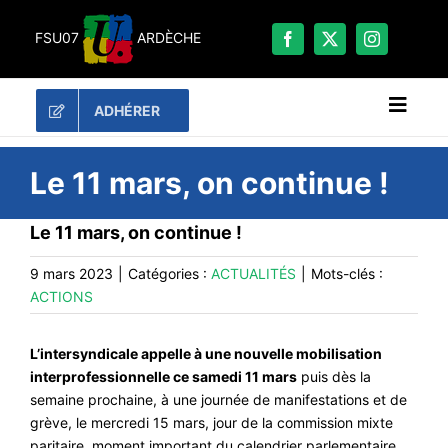
Passer
au
FSU07
ARDÈCHE
contenu
ADHÉRER
Naviga
à
bascu
RECHERCHER:
Le 11 mars, on continue !
LES UNES
Le 11 mars, on continue !
#ACTUALITÉS
9 mars 2023
|
Catégories :
ACTUALITÉS
|
Mots-clés :
LA FSU 07
ACTIONS
DOSSIERS
L’intersyndicale appelle à une nouvelle mobilisation
PUBLICATIONS
interprofessionnelle ce samedi 11 mars
puis dès la
semaine prochaine, à une journée de manifestations et de
CONTACT
grève, le mercredi 15 mars, jour de la commission mixte
#ACTIONS
paritaire, moment important du calendrier parlementaire.