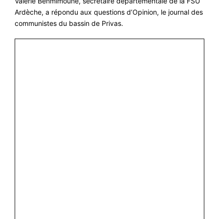
Valérie Benmimoune, secrétaire départementale de la FSU
Ardèche, a répondu aux questions d’Opinion, le journal des
#VOS ÉLUES
communistes du bassin de Privas.
#FORMATION
#COMMUNIQUÉS
#ÉLECTIONS
#MÉDIAS
#DÉBATS
#PRESSE
#ARCHIVES