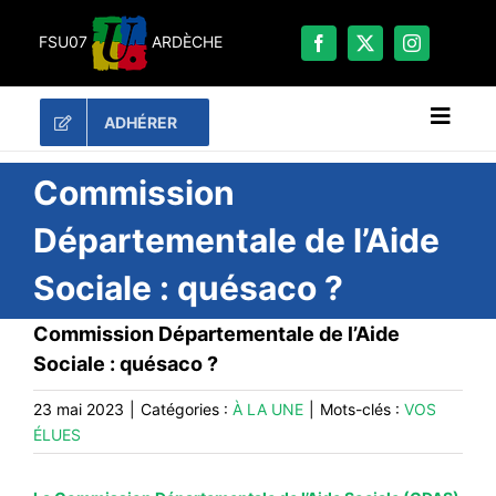
Passer
au
FSU07
ARDÈCHE
contenu
ADHÉRER
Naviga
à
bascu
RECHERCHER:
Commission
Départementale de l’Aide
LES UNES
Sociale : quésaco ?
#ACTUALITÉS
LA FSU 07
Commission Départementale de l’Aide
Sociale : quésaco ?
DOSSIERS
PUBLICATIONS
23 mai 2023
|
Catégories :
À LA UNE
|
Mots-clés :
VOS
ÉLUES
CONTACT
#ACTIONS