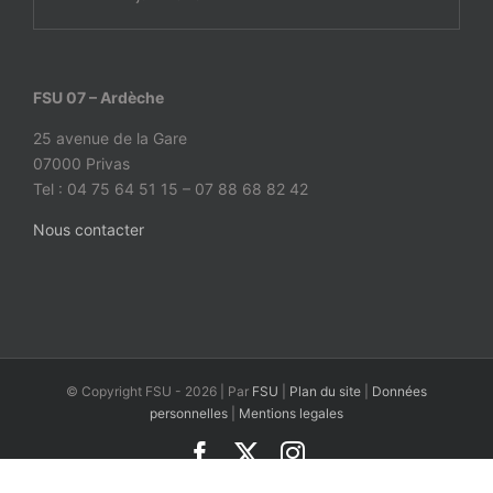
FSU 07 – Ardèche
25 avenue de la Gare
07000 Privas
Tel : 04 75 64 51 15 – 07 88 68 82 42
Nous contacter
© Copyright FSU -
2026 | Par
FSU
|
Plan du site
|
Données
personnelles
|
Mentions legales
Facebook
X
Instagram