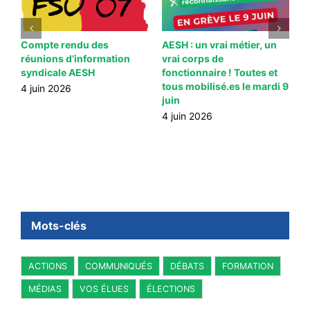
Compte rendu des
AESH : un vrai métier, un
S
réunions d’information
vrai corps de
f
syndicale AESH
fonctionnaire ! Toutes et
2
tous mobilisé.es le mardi 9
4 juin 2026
juin
4 juin 2026
Mots-clés
ACTIONS
COMMUNIQUÉS
DÉBATS
FORMATION
MÉDIAS
VOS ÉLUES
ÉLECTIONS