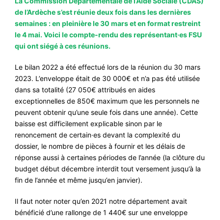
La Commission Départementale de l’Aide Sociale (CDAS)
de l’Ardèche s’est réunie deux fois dans les dernières
#VOS ÉLUES
semaines : en pleinière le 30 mars et en format restreint
#FORMATION
le 4 mai. Voici le compte-rendu des représentant·es FSU
qui ont siégé à ces réunions.
#COMMUNIQUÉS
#ÉLECTIONS
Le bilan 2022 a été effectué lors de la réunion du 30 mars
2023. L’enveloppe était de 30 000€ et n’a pas été utilisée
#MÉDIAS
dans sa totalité (27 050€ attribués en aides
exceptionnelles de 850€ maximum que les personnels ne
#DÉBATS
peuvent obtenir qu’une seule fois dans une année). Cette
#PRESSE
baisse est difficilement explicable sinon par le
renoncement de certain·es devant la complexité du
#ARCHIVES
dossier, le nombre de pièces à fournir et les délais de
réponse aussi à certaines périodes de l’année (la clôture du
budget début décembre interdit tout versement jusqu’à la
fin de l’année et même jusqu’en janvier).
Il faut noter noter qu’en 2021 notre département avait
bénéficié d’une rallonge de 1 440€ sur une enveloppe