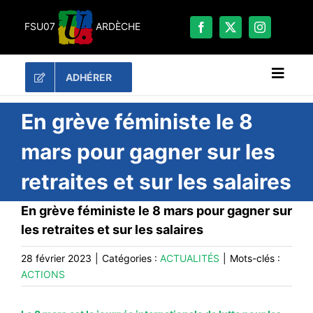
Passer
au
FSU07
ARDÈCHE
contenu
ADHÉRER
Naviga
à
bascu
RECHERCHER:
En grève féministe le 8
mars pour gagner sur les
LES UNES
retraites et sur les salaires
#ACTUALITÉS
LA FSU 07
En grève féministe le 8 mars pour gagner sur
les retraites et sur les salaires
DOSSIERS
PUBLICATIONS
28 février 2023
|
Catégories :
ACTUALITÉS
|
Mots-clés :
ACTIONS
CONTACT
#ACTIONS