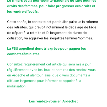
Le 8 mars est la journée internationale de lutte pour les
droits des femmes, pour faire progresser ces droits et
#VOS ÉLUES
les rendre effectifs.
#FORMATION
Cette année, le contexte est particulier puisque la réforme
#COMMUNIQUÉS
des retraites, qui prévoit notamment le décalage de l’âge
#ÉLECTIONS
de départ à la retraite et l’allongement de durée de
cotisation, va aggraver les inégalités femmes/hommes.
#MÉDIAS
La FSU appellent donc à la grève pour gagner les
#DÉBATS
combats féministes.
#PRESSE
Consultez régulièrement cet article qui sera mis à jour
#ARCHIVES
régulièrement avec les lieux et horaires des rendez-vous
en Ardèche et alentour, ainsi que divers documents à
diffuser largement pour informer et appeler à la
mobilisation.
Les rendez-vous en Ardèche :